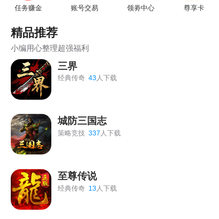
《王者之心2》3月27日更新公告
任务赚金
账号交易
领劵中心
尊享卡
《开天西游》3月27日早上7-8点维护更新
精品推荐
《血饮龙纹》3月10日17:00维护通知
小编用心整理超强福利
三界
《王者之心2》1月30日更新公告
经典传奇
43
人下载
《乱弹三国志》1月29日14:30-18:00更新通知
《城防三国志》1月29日01:00—02:00更新维护公告
城防三国志
《梦幻之城》1月27日维护公告
策略竞技
337
人下载
《维京传奇》1月23日7点维护
《王者之心2》1月23日更新公告
至尊传说
《战无止境》01月23日 10:00~11:00更新维护公告
经典传奇
13
人下载
《盗墓笔记》1月20日15:00-17:00维护公告