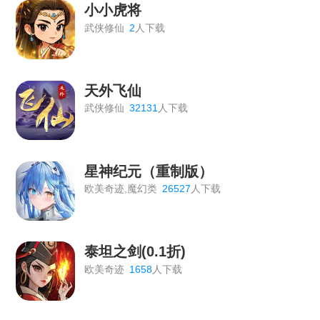
小小虎将
武侠修仙
2
人下载
天外飞仙
武侠修仙
32131
人下载
星神纪元（重制版）
欧美奇迹,魔幻类
26527
人下载
泰坦之剑(0.1折)
欧美奇迹
1658
人下载