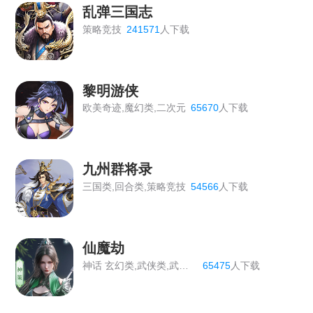
乱弹三国志
策略竞技
241571
人下载
黎明游侠
欧美奇迹,魔幻类,二次元
65670
人下载
九州群将录
三国类,回合类,策略竞技
54566
人下载
仙魔劫
神话 玄幻类,武侠类,武侠修仙
65475
人下载