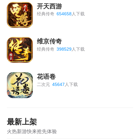
开天西游
经典传奇
654658
人下载
维京传奇
经典传奇
398529
人下载
花语卷
二次元
45647
人下载
最新上架
火热新游快来抢先体验