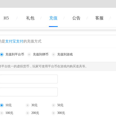
H5
礼包
充值
公告
客服
的是
支付宝支付
的充值方式
充值到平台币
充值到绑币
充值到游戏
游平台统一的虚拟货币，玩家可使用平台币在游戏内购买道具等。
10元
30元
50元
100元
200元
300元