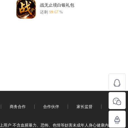
战无止境白银礼包
还剩
99.67
%
商务合作
合作伙伴
家长监督
企业招聘
岁以上用户 不含血腥暴力、恐怖、色情等妨害未成年人身心健康内容