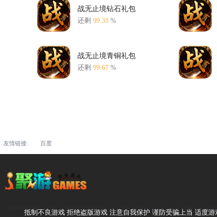
战无止境钻石礼包
还剩
99.33
%
战无止境青铜礼包
还剩
99.67
%
友情链接:
百度
抵制不良游戏 拒绝盗版游戏 注意自我保护 谨防受骗上当 适度