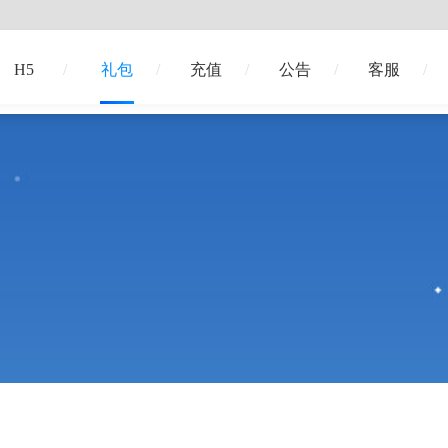
H5
礼包
充值
公告
客服