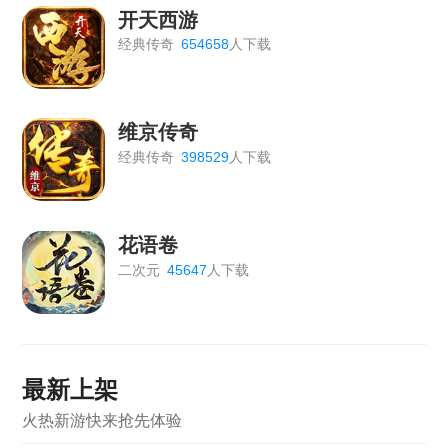
开天西游
经典传奇
654658
人下载
维京传奇
经典传奇
398529
人下载
花语卷
二次元
45647
人下载
最新上架
火热新游快来抢先体验