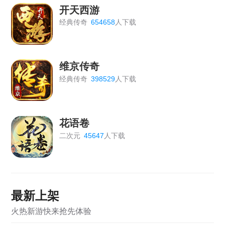
开天西游
经典传奇
654658
人下载
维京传奇
经典传奇
398529
人下载
花语卷
二次元
45647
人下载
最新上架
火热新游快来抢先体验