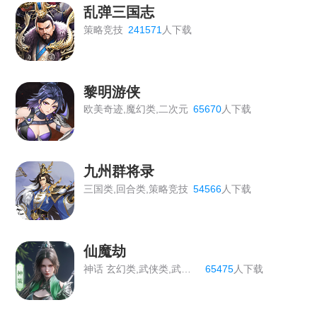
乱弹三国志
策略竞技
241571
人下载
黎明游侠
欧美奇迹,魔幻类,二次元
65670
人下载
九州群将录
三国类,回合类,策略竞技
54566
人下载
仙魔劫
神话 玄幻类,武侠类,武侠修仙
65475
人下载