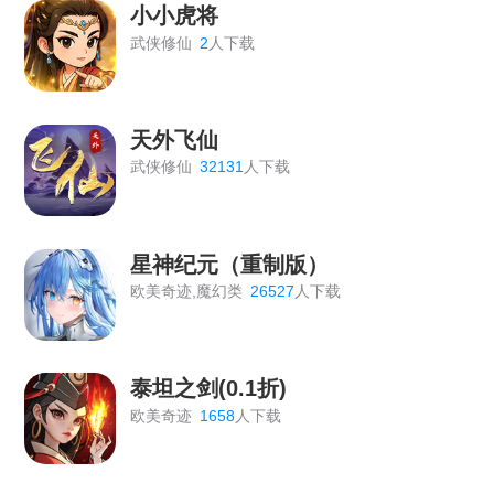
小小虎将
武侠修仙
2
人下载
天外飞仙
武侠修仙
32131
人下载
星神纪元（重制版）
欧美奇迹,魔幻类
26527
人下载
泰坦之剑(0.1折)
欧美奇迹
1658
人下载